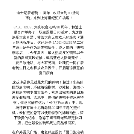
迪士尼唐老鸭 90 周年 - 欢迎来到 90 派对
「鸭」来到上海世纪汇广场啦！
SAGE HOUSE 为庆祝唐老鸭 90 周年，和迪士
尼合作举办了一场主题夏日90派对，为这位
深受大家喜爱，带给大家无数欢乐的经典卡通
人物庆祝生日。这已经是 SAGE HOUSE 第二次
与迪士尼合作为唐老鸭庆生，继之前的「鸭鸭
刨冰店」，今年夏天，最火热调皮的鸭鸭以全
新的夏威夷风短袖，戴着蓝色太阳镜亮相，
「夏日泳池趴」与大家见面。让我们一同在唐
老鸭生日之名释放欢乐因子，开启清凉惬意的
夏日庆典！
这或许是你见过最大只的鸭鸭！超过 3 米高的
巨型唐老鸭，环绕着棕榈树、沙滩椅、海滩小
屋和唐老鸭专属太阳伞，营造出完美的夏日海
滩度假氛围。泳池中，度假的鸭鸭手持冰爽特
饮，惬意沉醉在这片「松“池”Pool趴」中。现
场还设有迪士尼唐老鸭90周年主题的照相
机，爱拍照的您可以使用特别的滤镜拍照，留
下珍贵的纪念。别忘了逛逛唐老鸭限定快闪
店，把您最爱的鸭鸭周边商品带回家。
在户外露天广场，唐老鸭主题的「夏日泡泡萌