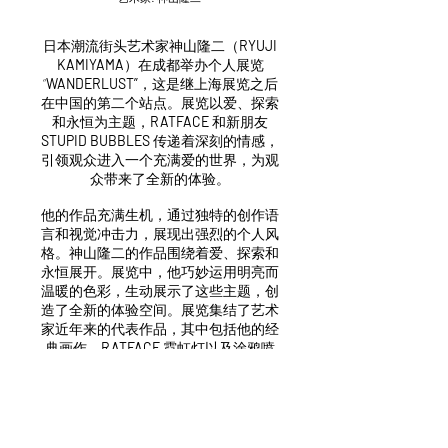
日本潮流街头艺术家神山隆二（
RYUJI
KAMIYAMA
）在成都举办个人展览
“
WANDERLUST”
，这是继上海展览之后
在中国的第二个站点。展览以爱、探索
和永恒为主题，
RATFACE
和新朋友
STUPID BUBBLES
传递着深刻的情感，
引领观众进入一个充满爱的世界，为观
众带来了全新的体验。
他的作品充满生机，通过独特的创作语
言和视觉冲击力，展现出强烈的个人风
格。神山隆二的作品围绕着爱、探索和
永恒展开。展览中，他巧妙运用明亮而
温暖的色彩，生动展示了这些主题，创
造了全新的体验空间。展览集结了艺术
家近年来的代表作品，其中包括他的经
典画作、
RATFACE
霓虹灯以及涂鸦喷
漆罐，回顾了他在嘻哈、滑板、涂鸦等
街头文化中激发的创作灵感。
神山隆二（
RYUJI KAMIYAMA
）通过他
钟爱的艺术，以疗愈人心，让人们忘却